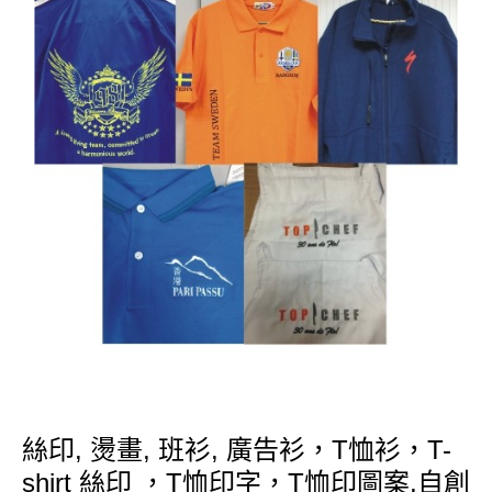
絲印, 燙畫, 班衫, 廣告衫，T恤衫，T-
shirt 絲印 ，T恤印字，T恤印圖案,自創