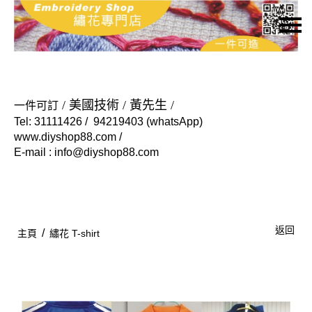
主頁
關於我們
特價貨品
/ 美國技術 / 黃先生 /
一
件可訂
Tel: 31111426 / 94219403 (whatsApp)
貨品分類
www.diyshop88.com /
E-mail : info@diyshop88.com
商店資訊
購物車
用戶
返回
/
主頁
繡花 T-shirt
聯絡我們
貨幣
語言