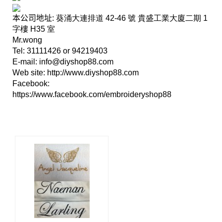
本公司地址
: 葵涌大連排道 42-46 號 貴盛工業大廈二期 1
字樓 H35 室
Mr.wong
Tel: 31111426 or 94219403
E-mail:
info@diyshop88.com
Web site:
http://www.diyshop88.com
Facebook:
https://www.facebook.com/embroideryshop88