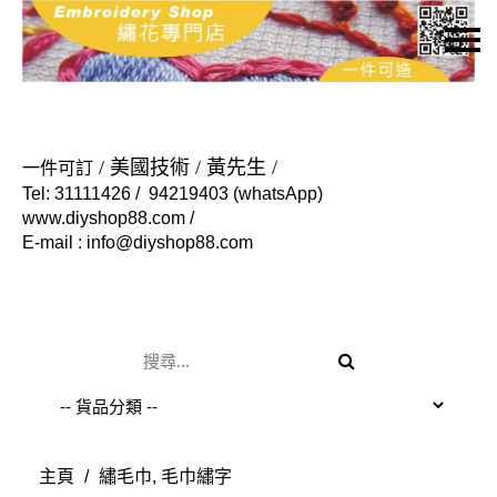
主頁
關於我們
特價貨品
/ 美國技術 / 黃先生 /
一
件可訂
Tel: 31111426 / 94219403 (whatsApp)
貨品分類
www.diyshop88.com /
E-mail : info@diyshop88.com
商店資訊
購物車
用戶
聯絡我們
貨幣
語言
主頁
/
繡毛巾, 毛巾繡字