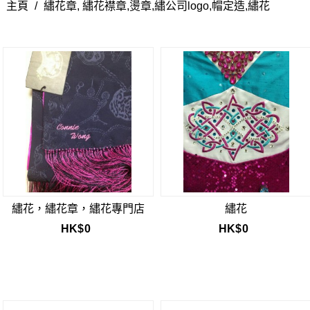
主頁
/
繡花章, 繡花襟章,燙章,繡公司logo,帽定造,繡花
繡花，繡花章，繡花專門店
繡花
HK$
0
HK$
0